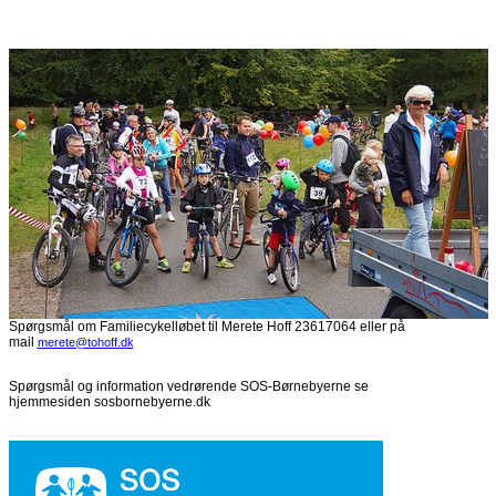
Spørgsmål om Familiecykelløbet til Merete Hoff 23617064 eller på
mail
merete@tohoff.dk
Spørgsmål og information vedrørende SOS-Børnebyerne se
hjemmesiden sosbornebyerne.dk