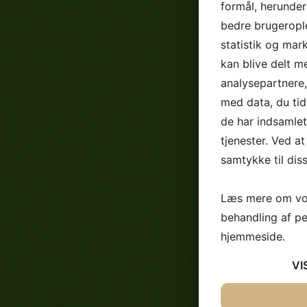
formål, herunder
bedre brugerople
statistik og mar
kan blive delt 
analysepartnere
med data, du tid
de har indsamle
tjenester. Ved at
samtykke til dis
Læs mere om vor
behandling af p
hjemmeside.
VI
JA
NEJ