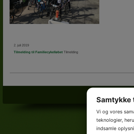
2. juli 2019
Tilmelding til Familiecykelløbet
Tilmelding
© 2026 Familiecyk
Samtykke t
Vi og vores sam
teknologier, heru
indsamle oplysni